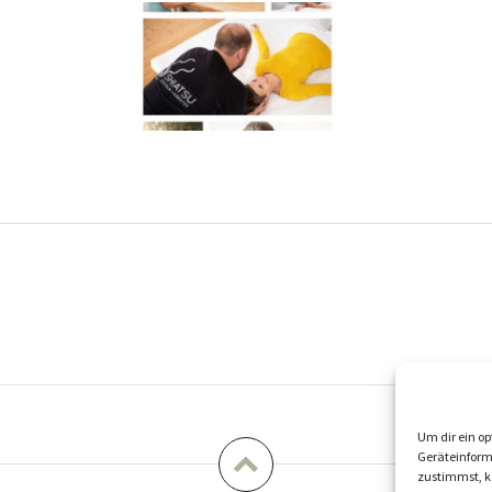
ation
Um dir ein op
Geräteinform
zustimmst, kö